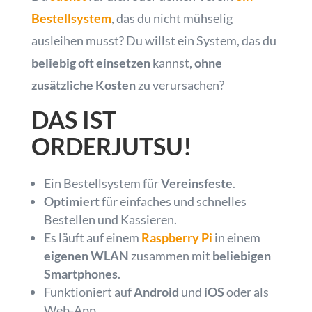
Bestellsystem
, das du nicht mühselig
ausleihen musst? Du willst ein System, das du
beliebig oft einsetzen
kannst,
ohne
zusätzliche Kosten
zu verursachen?
DAS IST
ORDERJUTSU!
Ein Bestellsystem für
Vereinsfeste
.
Optimiert
für einfaches und schnelles
Bestellen und Kassieren.
Es läuft auf einem
Raspberry Pi
in einem
eigenen WLAN
zusammen mit
beliebigen
Smartphones
.
Funktioniert auf
Android
und
iOS
oder als
Web-App.